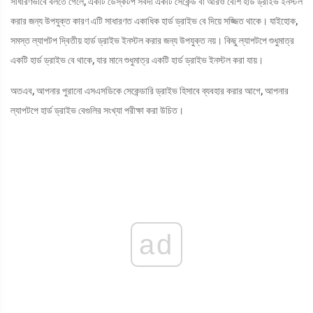
সাধারণভাবে বলতে গেলে, একটি ডেস্কটপ সর্বদা একটি সেকেন্ড বা আরও বেশি হার্ড ড্রাইভ ইনস্টল
করার জন্য উপযুক্ত কারণ এটি সাধারণত একাধিক হার্ড ড্রাইভ বে দিয়ে সজ্জিত থাকে। যাইহোক,
সমস্ত ল্যাপটপ দ্বিতীয় হার্ড ড্রাইভ ইনস্টল করার জন্য উপযুক্ত নয়। কিছু ল্যাপটপে শুধুমাত্র
একটি হার্ড ড্রাইভ বে থাকে, যার মানে শুধুমাত্র একটি হার্ড ড্রাইভ ইনস্টল করা যায়।
অতএব, আপনার পুরানো এসএসডিকে সেকেন্ডারি ড্রাইভ হিসাবে ব্যবহার করার আগে, আপনার
ল্যাপটপে হার্ড ড্রাইভ বেগুলির সংখ্যা পরীক্ষা করা উচিত।
ad