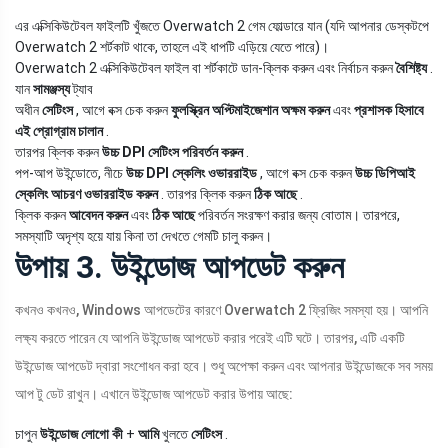
এর এক্সিকিউটেবল ফাইলটি খুঁজতে Overwatch 2 গেম ফোল্ডারে যান (যদি আপনার ডেস্কটপে
Overwatch 2 শর্টকাট থাকে, তাহলে এই ধাপটি এড়িয়ে যেতে পারে)।
Overwatch 2 এক্সিকিউটেবল ফাইল বা শর্টকাটে ডান-ক্লিক করুন এবং নির্বাচন করুন
বৈশিষ্ট্য
.
যান
সামঞ্জস্য
ট্যাব
অধীন
সেটিংস
, আগে বক্স চেক করুন
ফুলস্ক্রিন অপ্টিমাইজেশান অক্ষম করুন
এবং
প্রশাসক হিসাবে
এই প্রোগ্রাম চালান
.
তারপর ক্লিক করুন
উচ্চ DPI সেটিংস পরিবর্তন করুন
.
পপ-আপ উইন্ডোতে, নীচে
উচ্চ DPI স্কেলিং ওভাররাইড
, আগে বক্স চেক করুন
উচ্চ ডিপিআই
স্কেলিং আচরণ ওভাররাইড করুন
. তারপর ক্লিক করুন
ঠিক আছে
.
ক্লিক করুন
আবেদন করুন
এবং
ঠিক আছে
পরিবর্তন সংরক্ষণ করার জন্য বোতাম। তারপরে,
সমস্যাটি অদৃশ্য হয়ে যায় কিনা তা দেখতে গেমটি চালু করুন।
উপায় 3. উইন্ডোজ আপডেট করুন
কখনও কখনও, Windows আপডেটের কারণে Overwatch 2 ফ্রিজিং সমস্যা হয়। আপনি
লক্ষ্য করতে পারেন যে আপনি উইন্ডোজ আপডেট করার পরেই এটি ঘটে। তারপর, এটি একটি
উইন্ডোজ আপডেট দ্বারা সংশোধন করা হবে। শুধু অপেক্ষা করুন এবং আপনার উইন্ডোজকে সব সময়
আপ টু ডেট রাখুন। এখানে উইন্ডোজ আপডেট করার উপায় আছে:
চাপুন
উইন্ডোজ লোগো কী
+
আমি
খুলতে
সেটিংস
.