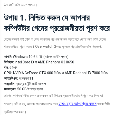
উপায়গুলি চেষ্টা করতে পারেন।
উপায় 1. নিশ্চিত করুন যে আপনার
কম্পিউটার গেমের প্রয়োজনীয়তা পূরণ করে
গেমের সমস্যা যাই হোক না কেন, আপনাকে প্রথমে নিশ্চিত করতে হবে যে আপনার পিসি গেমের
প্রয়োজনীয়তা পূরণ করছে। Overwatch 2-এর ন্যূনতম প্রয়োজনীয়তাগুলি নিম্নরূপ:
আপনি:
Windows 10 64-বিট (সর্বশেষ সার্ভিস প্যাক)
সিপিইউ:
Intel Core i3 বা AMD Phenom X3 8650
র্যাম:
6 জিবি
GPU:
NVIDIA GeForce GTX 600 সিরিজ বা AMD Radeon HD 7000 সিরিজ
ডাইরেক্টএক্স:
সংস্করণ 11
অন্তর্জাল:
ব্রডব্যান্ড ইন্টারনেট সংযোগ
সঞ্চয়স্থান:
50 GB উপলব্ধ স্থান
তারপর, আপনার পিসির স্পেস চেক করুন এটি উপরের প্রয়োজনীয়তাগুলি পূরণ করে কিনা তা
হার্ডওয়্যার আপগ্রেড করুন
দেখতে। যদি না হয়, আপনার প্রয়োজন হতে পারে
অথবা পিসি
প্রতিস্থাপন করুন।