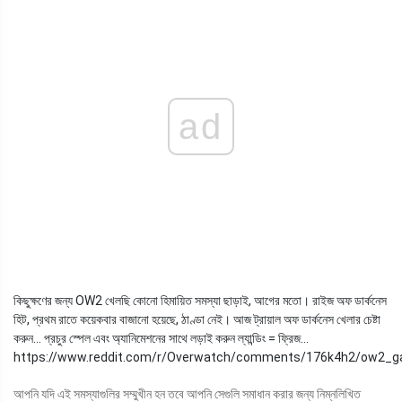
ad
কিছুক্ষণের জন্য OW2 খেলছি কোনো হিমায়িত সমস্যা ছাড়াই, আগের মতো। রাইজ অফ ডার্কনেস
হিট, প্রথম রাতে কয়েকবার বাজানো হয়েছে, ঠাণ্ডা নেই। আজ ট্রায়াল অফ ডার্কনেস খেলার চেষ্টা
করুন... প্রচুর স্পেল এবং অ্যানিমেশনের সাথে লড়াই করুন ল্যান্ডিং = ফ্রিজ...
https://www.reddit.com/r/Overwatch/comments/176k4h2/ow2_g
আপনি যদি এই সমস্যাগুলির সম্মুখীন হন তবে আপনি সেগুলি সমাধান করার জন্য নিম্নলিখিত