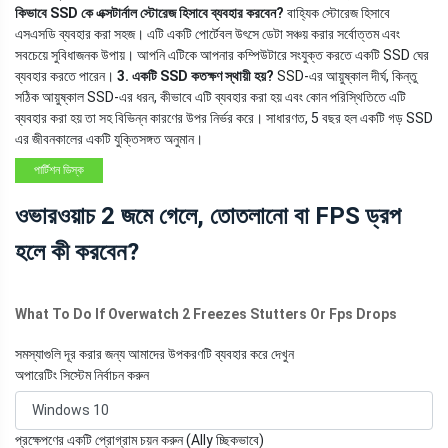
কিভাবে SSD কে এক্সটার্নাল স্টোরেজ হিসাবে ব্যবহার করবেন?
বাহ্যিক স্টোরেজ হিসাবে
এসএসডি ব্যবহার করা সহজ। এটি একটি পোর্টেবল উৎসে ডেটা সঞ্চয় করার সর্বোত্তম এবং
সবচেয়ে সুবিধাজনক উপায়। আপনি এটিকে আপনার কম্পিউটারে সংযুক্ত করতে একটি SSD ঘের
ব্যবহার করতে পারেন।
3. একটি SSD কতক্ষণ স্থায়ী হয়?
SSD-এর আয়ুষ্কাল দীর্ঘ, কিন্তু
সঠিক আয়ুষ্কাল SSD-এর ধরন, কীভাবে এটি ব্যবহার করা হয় এবং কোন পরিস্থিতিতে এটি
ব্যবহার করা হয় তা সহ বিভিন্ন কারণের উপর নির্ভর করে। সাধারণত, 5 বছর হল একটি গড় SSD
এর জীবনকালের একটি যুক্তিসঙ্গত অনুমান।
পার্টিশন ডিস্ক
ওভারওয়াচ 2 জমে গেলে, তোতলানো বা FPS ড্রপ
হলে কী করবেন?
What To Do If Overwatch 2 Freezes Stutters Or Fps Drops
সমস্যাগুলি দূর করার জন্য আমাদের উপকরণটি ব্যবহার করে দেখুন
অপারেটিং সিস্টেম নির্বাচন করুন
প্রক্ষেপণের একটি প্রোগ্রাম চয়ন করুন (Ally চ্ছিকভাবে)