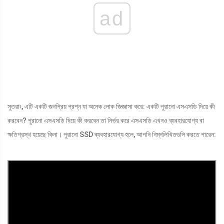
ad
সুতরাং, এটি একটি জনপ্রিয় প্রশ্ন যা অনেক লোক জিজ্ঞাসা করে: একটি পুরানো এসএসডি দিয়ে কী
করবেন? পুরানো এসএসডি দিয়ে কী করবেন তা নির্ভর করে এসএসডি এখনও ব্যবহারযোগ্য বা
ক্ষতিগ্রস্থ হয়েছে কিনা। পুরানো SSD ব্যবহারযোগ্য হলে, আপনি নিম্নলিখিতগুলি করতে পারেন: