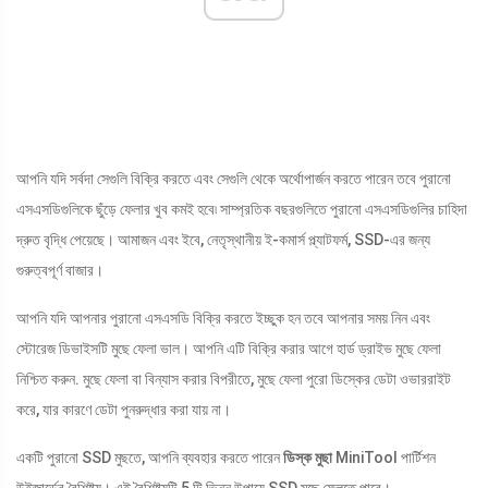
আপনি যদি সর্বদা সেগুলি বিক্রি করতে এবং সেগুলি থেকে অর্থোপার্জন করতে পারেন তবে পুরানো
এসএসডিগুলিকে ছুঁড়ে ফেলার খুব কমই হবে৷ সাম্প্রতিক বছরগুলিতে পুরানো এসএসডিগুলির চাহিদা
দ্রুত বৃদ্ধি পেয়েছে। আমাজন এবং ইবে, নেতৃস্থানীয় ই-কমার্স প্ল্যাটফর্ম, SSD-এর জন্য
গুরুত্বপূর্ণ বাজার।
আপনি যদি আপনার পুরানো এসএসডি বিক্রি করতে ইচ্ছুক হন তবে আপনার সময় নিন এবং
স্টোরেজ ডিভাইসটি মুছে ফেলা ভাল। আপনি এটি বিক্রি করার আগে হার্ড ড্রাইভ মুছে ফেলা
নিশ্চিত করুন. মুছে ফেলা বা বিন্যাস করার বিপরীতে, মুছে ফেলা পুরো ডিস্কের ডেটা ওভাররাইট
করে, যার কারণে ডেটা পুনরুদ্ধার করা যায় না।
একটি পুরানো SSD মুছতে, আপনি ব্যবহার করতে পারেন
ডিস্ক মুছা
MiniTool পার্টিশন
উইজার্ডের বৈশিষ্ট্য। এই বৈশিষ্ট্যটি 5 টি ভিন্ন উপায়ে SSD মুছে ফেলতে পারে।