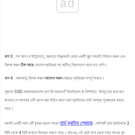
ad
ধাপ 3
: পপ আপ যে উইন্ডোতে, প্রদত্ত বিকল্পগুলি থেকে একটি মুছা পদ্ধতি নির্বাচন করুন এবং
ক্লিক করুন
ঠিক আছে
বোতাম প্রক্রিয়া যত জটিল, নিরাপত্তা স্তর তত বেশি।
ধাপ 4
: অবশেষে, ক্লিক করুন
আবেদন করুন
মোছার প্রক্রিয়া সম্পূর্ণ করতে।
পুরানো SSD অব্যবহারযোগ্য হলে কি করবেন? রিসাইকেল বা নিষ্পত্তি. কিন্তু দয়া করে মনে
রাখবেন যে আপনার এটি ধ্বংস করা উচিত কারণ হার্ড ড্রাইভের ডেটা অন্যরা পুনরুদ্ধার করতে
পারে।
হার্ড ড্রাইভ শ্রেডার
আপনি একটি সঙ্গে এটি টুকরা করতে পারেন
. মেশিনটি হার্ড ড্রাইভকে 2
মিমি থেকে 4 মিমি কণাতে বিভক্ত করতে পারে। অতএব, এই ছোট কণা থেকে তথ্য পাওয়া খুব