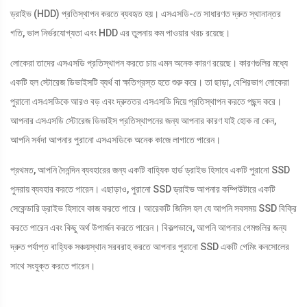
ড্রাইভ (HDD) প্রতিস্থাপন করতে ব্যবহৃত হয়। এসএসডি-তে সাধারণত দ্রুত স্থানান্তর
গতি, ভাল নির্ভরযোগ্যতা এবং HDD এর তুলনায় কম পাওয়ার খরচ রয়েছে।
লোকেরা তাদের এসএসডি প্রতিস্থাপন করতে চায় এমন অনেক কারণ রয়েছে। কারণগুলির মধ্যে
একটি হল স্টোরেজ ডিভাইসটি ব্যর্থ বা ক্ষতিগ্রস্ত হতে শুরু করে। তা ছাড়া, বেশিরভাগ লোকেরা
পুরানো এসএসডিকে আরও বড় এবং দ্রুততর এসএসডি দিয়ে প্রতিস্থাপন করতে পছন্দ করে।
আপনার এসএসডি স্টোরেজ ডিভাইস প্রতিস্থাপনের জন্য আপনার কারণ যাই হোক না কেন,
আপনি সর্বদা আপনার পুরানো এসএসডিকে অনেক কাজে লাগাতে পারেন।
প্রথমত, আপনি দৈনন্দিন ব্যবহারের জন্য একটি বাহ্যিক হার্ড ড্রাইভ হিসাবে একটি পুরানো SSD
পুনরায় ব্যবহার করতে পারেন। এছাড়াও, পুরানো SSD ড্রাইভ আপনার কম্পিউটারে একটি
সেকেন্ডারি ড্রাইভ হিসাবে কাজ করতে পারে। আরেকটি জিনিস হল যে আপনি সবসময় SSD বিক্রি
করতে পারেন এবং কিছু অর্থ উপার্জন করতে পারেন। বিকল্পভাবে, আপনি আপনার গেমগুলির জন্য
দ্রুত পর্যাপ্ত বাহ্যিক সঞ্চয়স্থান সরবরাহ করতে আপনার পুরানো SSD একটি গেমিং কনসোলের
সাথে সংযুক্ত করতে পারেন।