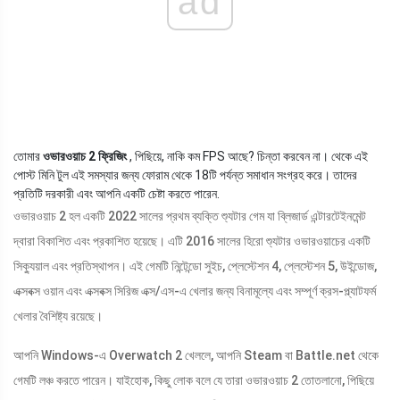
ad
তোমার
ওভারওয়াচ 2 ফ্রিজিং
, পিছিয়ে, নাকি কম FPS আছে? চিন্তা করবেন না। থেকে এই
পোস্ট মিনি টুল এই সমস্যার জন্য ফোরাম থেকে 18টি পর্যন্ত সমাধান সংগ্রহ করে। তাদের
প্রতিটি দরকারী এবং আপনি একটি চেষ্টা করতে পারেন.
ওভারওয়াচ 2 হল একটি 2022 সালের প্রথম ব্যক্তি শ্যুটার গেম যা ব্লিজার্ড এন্টারটেইনমেন্ট
দ্বারা বিকাশিত এবং প্রকাশিত হয়েছে। এটি 2016 সালের হিরো শ্যুটার ওভারওয়াচের একটি
সিক্যুয়াল এবং প্রতিস্থাপন। এই গেমটি নিন্টেন্ডো সুইচ, প্লেস্টেশন 4, প্লেস্টেশন 5, উইন্ডোজ,
এক্সবক্স ওয়ান এবং এক্সবক্স সিরিজ এক্স/এস-এ খেলার জন্য বিনামূল্যে এবং সম্পূর্ণ ক্রস-প্ল্যাটফর্ম
খেলার বৈশিষ্ট্য রয়েছে।
আপনি Windows-এ Overwatch 2 খেললে, আপনি Steam বা Battle.net থেকে
গেমটি লঞ্চ করতে পারেন। যাইহোক, কিছু লোক বলে যে তারা ওভারওয়াচ 2 তোতলানো, পিছিয়ে