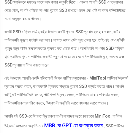
SSD ড্রাইভকে দক্ষতার সাথে কাজ করার অনুমতি দিতে। একবার আপনি SSD এনক্লোজার
পেয়ে গেলে, আপনি এটিতে আপনার পুরানো SSD রাখতে পারেন এবং এটি আপনার কম্পিউটারের
সাথে সংযুক্ত করতে পারেন।
একটি SSD বাহ্যিক হার্ড ড্রাইভ হিসাবে একটি পুরানো SSD পুনরায় ব্যবহার করতে, এটির
পার্টিশনগুলি পুনরায় ফর্ম্যাট করা ভাল। সমস্ত আসল ডেটা মুছে ফেলা হবে, তাই এই এসএসডিটি
প্রচুর নতুন ফাইল সংরক্ষণ করতে ব্যবহার করা যেতে পারে। আপনি যদি আপনার SSD বাহ্যিক
হার্ড ড্রাইভে পুরানো পার্টিশন লেআউট পছন্দ না করেন তবে আপনি পার্টিশনগুলি মুছে ফেলতে এবং
SSD পুনরায় পার্টিশন করতে পারেন।
এই উদ্দেশ্যে, আপনি একটি শক্তিশালী ডিস্ক পার্টিশন ম্যানেজার - MiniTool পার্টিশন উইজার্ড
ব্যবহার করতে পারেন, যা কয়েকটি ক্লিকের মাধ্যমে পুরানো SSD ফর্ম্যাট করতে পারে। আপনি
এই টুলটি পার্টিশন তৈরি করতে, পার্টিশনগুলি মুছে ফেলতে, পার্টিশনের আকার পরিবর্তন করতে,
পার্টিশনগুলিকে প্রসারিত করতে, ডিস্কগুলি অনুলিপি করতে ব্যবহার করতে পারেন।
আপনি যদি SSD-তে উন্নত ক্রিয়াকলাপগুলি সম্পাদন করতে চান তবে MiniTool পার্টিশন
MBR কে GPT তে রূপান্তর করুন
উইজার্ড আপনাকে অনুমতি দেয়
, SSD পার্টিশন